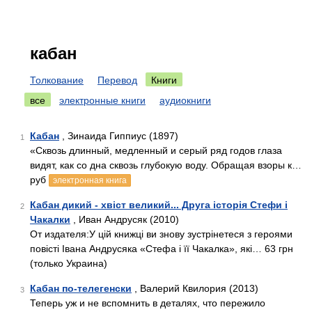
кабан
Толкование
Перевод
Книги
все
электронные книги
аудиокниги
Кабан
, Зинаида Гиппиус (1897)
1
«Сквозь длинный, медленный и серый ряд годов глаза
видят, как со дна сквозь глубокую воду. Обращая взоры к…
руб
электронная книга
Кабан дикий - хвіст великий... Друга історія Стефи і
2
Чакалки
, Иван Андрусяк (2010)
От издателя:У цій книжці ви знову зустрінетеся з героями
повісті Івана Андрусяка «Стефа і її Чакалка», які… 63 грн
(только Украина)
Кабан по-телегенски
, Валерий Квилория (2013)
3
Теперь уж и не вспомнить в деталях, что пережило