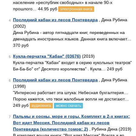
население «республик свободных» в начале 90-х
прошлого… 44.95 руб
электронная книга
Последний кабан из лесов Понтеведра
, Дина Рубина
4
(2002)
Дина Рубина - автор пятнадцати книг, переведенных на
двенадцать иностранных языков. Данная книга включает…
370 руб
Кукла-перчатка "Кабан" (03676)
(2019)
5
Кукла-перчатка "Кабан" входит в серию кукольных театров"
Би-Ба-Бо" от" Десятого королевства" . Кукла… 249 руб
Последний кабан из лесов Понтеведра
, Дина Рубина
6
(1998)
"Интересно работает эта штука: Небесная бухгалтерия…
Порою кажется, что твои жалобные вопли не достигают…
249 руб
аудиокнига
можно скачать
Пальмы и сосны, море и горы. Комплект в 2-х книгах:
7
Вот идет Мессия. Последний кабан из лесов
Понтеведра (количество томов: 2)
, Рубина Дина (2019)
В комплект вошли книги: "Вот идет Мессия" Всегда и во